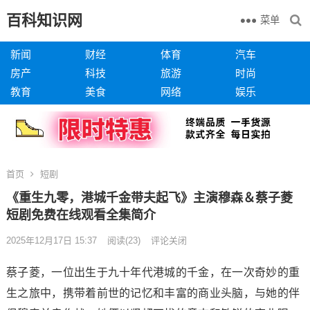
百科知识网
菜单
新闻
财经
体育
汽车
房产
科技
旅游
时尚
教育
美食
网络
娱乐
首页
短剧
《重生九零，港城千金带夫起飞》主演穆森＆蔡子菱
短剧免费在线观看全集简介
2025年12月17日 15:37
阅读
(23)
评论关闭
蔡子菱，一位出生于九十年代港城的千金，在一次奇妙的重
生之旅中，携带着前世的记忆和丰富的商业头脑，与她的伴