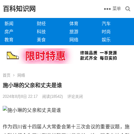
百科知识网
菜单
新闻
财经
体育
汽车
房产
科技
旅游
时尚
教育
美食
网络
娱乐
首页
网络
施小琳的父亲和丈夫是谁
2024年8月8日 22:17
阅读
(18542)
评论关闭
作为四川省十四届人大常委会第十三次会议的重要议题，施