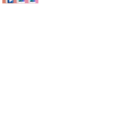
Facebook联合创始人: 建议对富人征税
50%
小米公布配售结果: 价格定在每股17港元
电视机改革印记：从“凸面”到“凹面”
笔记本之父后悔：1000亿的东西只卖出
零头