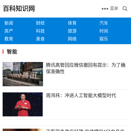
百科知识网
菜单
新闻
财经
体育
汽车
房产
科技
旅游
时尚
教育
美食
网络
娱乐
智能
腾讯高管回应微信撤回有提示：为了确
保准确性
周鸿祎：冲进人工智能大模型时代