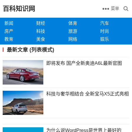
百科知识网
菜单
新闻
财经
体育
汽车
房产
科技
旅游
时尚
教育
美食
网络
娱乐
最新文章 (列表模式)
即将发布 国产全新奥迪A6L最新官图
科技与奢华相结合 全新宝马X5正式亮相
为什么说WordPress是世界上最好的