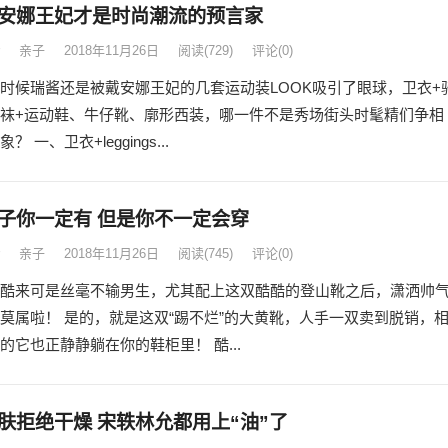
安娜王妃才是时尚潮流的预言家
亲子
2018年11月26日
阅读
(729)
评论(0)
时候瑞酱还是被戴安娜王妃的几套运动装LOOK吸引了眼球，卫衣+
袜+运动鞋、牛仔靴、廓形西装，哪一件不是秀场街头时髦精们争相
 一、卫衣+leggings...
子你一定有 但是你不一定会穿
亲子
2018年11月26日
阅读
(745)
评论(0)
酷来可是丝毫不输男生，尤其配上这双酷酷的登山靴之后，潇洒帅
莫属啦！ 是的，就是这双“踢不烂”的大黄靴，人手一双卖到脱销，
的它也正静静躺在你的鞋柜里！ 酷...
肤拒绝干燥 宋轶林允都用上“油”了