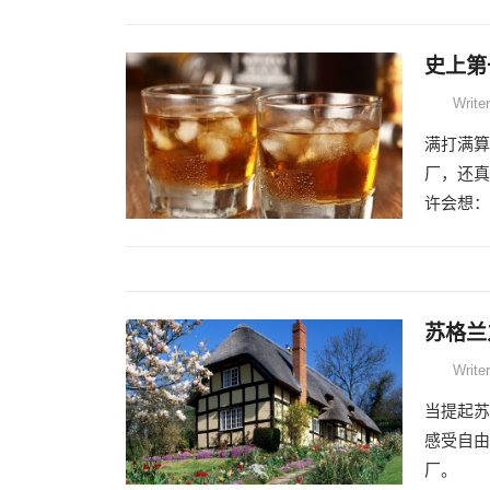
史上第
Writer
满打满算
厂，还真
许会想：那
苏格兰
Writer
当提起苏
感受自由
厂。