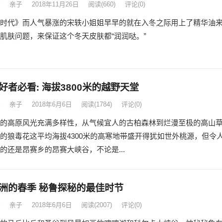
亲子
2018年11月26日
阅读
(660)
评论(0)
时代》而人气暴涨的宋轶小姐姐早早的就在入冬之际用上了精华油
肌肤问题，来保证这个冬天皮肤都“润润哒。”
好者必看: 海拔3800米的越野天堂
亲子
2018年6月6日
阅读
(1784)
评论(0)
的高原风光充满多样性，从气候宜人的古柏森林到烂漫至极的高山
的狼毒花这平均海拔4300米的高寒地带盛开得犹如世外桃源，但令
的还是昂赛乡的昂赛大峡谷，不论是...
洲的春季 秘鲁探秘的最佳时节
亲子
2018年6月6日
阅读
(2007)
评论(0)