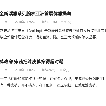
全新璞雅系列腕表亚洲首展优雅揭幕
亲子
2018年11月26日
阅读
(1135)
评论(0)
制表品牌百年灵（Breitling）全新璞雅系列腕表亚洲首发展览于北京
以全新设计理念打造一场覆盖海、陆、空三大领域的腕表盛宴。
裤难穿 宋茜把漆皮裤穿得超时髦
亲子
2018年11月26日
阅读
(928)
评论(0)
一度把汪峰和邓紫棋顶上热搜，在好多人心里，皮裤已经被踢出了
有一种皮裤，并不挑人，样子超帅，还显腿细，它就是漆皮裤。