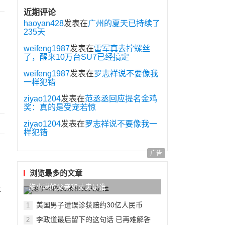
近期评论
haoyan428
发表在
广州的夏天已持续了
235天
weifeng1987
发表在
雷军真去拧螺丝
了，醒来10万台SU7已经搞定
weifeng1987
发表在
罗志祥说不要像我
一样犯错
ziyao1204
发表在
范丞丞回应提名金鸡
奖：真的是受宠若惊
ziyao1204
发表在
罗志祥说不要像我一
样犯错
广告
浏览最多的文章
施小琳的父亲和丈夫是谁
上
美国男子遭误诊获赔约30亿人民币
1
李政道最后留下的这句话 已再难解答
2