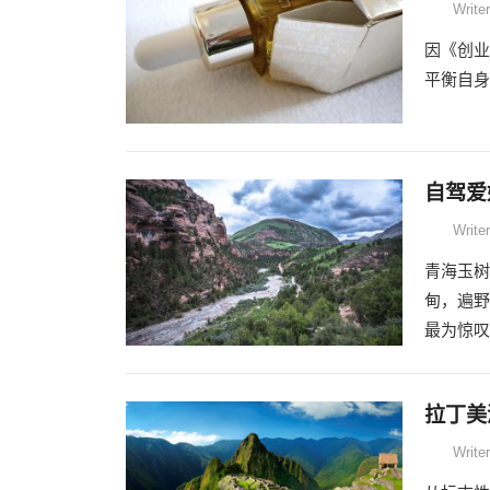
Writer
因《创业
平衡自身
自驾爱
Writer
青海玉树
甸，遍野
最为惊叹
拉丁美
Writer