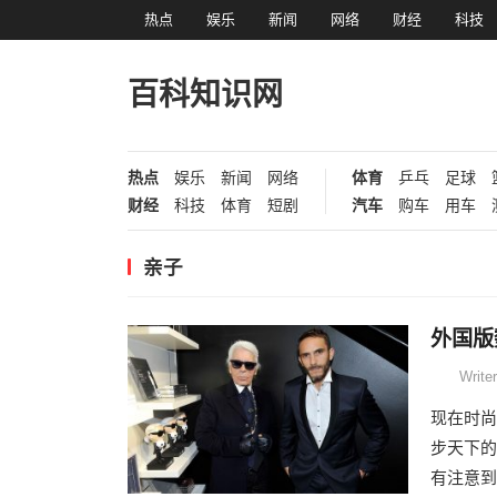
热点
娱乐
新闻
网络
财经
科技
百科知识网
热点
娱乐
新闻
网络
体育
乒乓
足球
财经
科技
体育
短剧
汽车
购车
用车
亲子
外国版
Writer
现在时尚
步天下的
有注意到他的