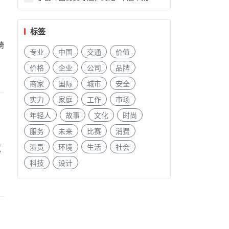
标签
骑
专业
中国
交通
价值
价格
企业
公司
品牌
商家
国际
城市
安全
实力
家庭
工作
市场
年轻人
故事
文化
时尚
服务
未来
比赛
消费
演员
环境
生活
社会
气
相
科技
设计