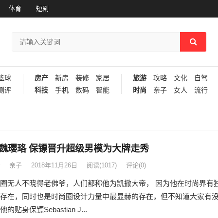
体育
短剧
篮球
房产
新房
装修
家居
旅游
攻略
文化
自驾
测评
科技
手机
数码
智能
时尚
亲子
女人
流行
魏璎珞 保镖晋升超级男模为大牌走秀
亲子
2018年11月26日
阅读
(1017)
评论(0)
圈无人不晓得老佛爷，人们都称他为凯撒大帝， 因为他在时尚界有
存在，同时也是时尚圈设计力量中最显赫的存在，但不知道大家有
贴身保镖Sebastian J...