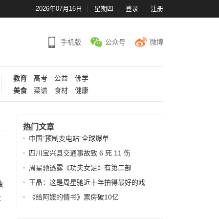
2026年07月16日
星期四
登录
注册
手机版
公众号
微博
教育
高考
公益
佛学
美食
菜谱
食材
健康
热门文章
中国“预制变电站”全球爆单
四川宝兴县交通事故致 6 死 11 伤
周星驰透露《功夫女足》有第二部
王晶：这是周星驰近十年拍得最好的戏
独
没
《给阿嬷的情书》票房破10亿