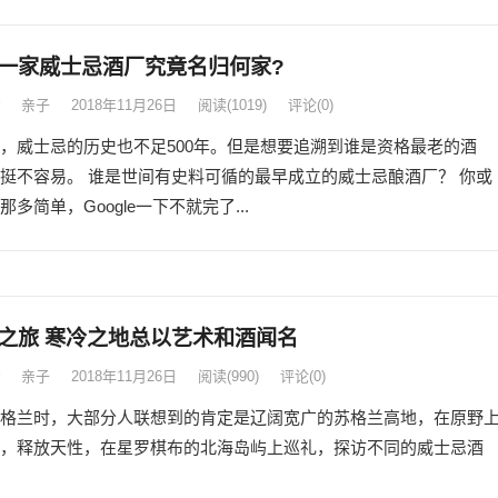
一家威士忌酒厂究竟名归何家?
亲子
2018年11月26日
阅读
(1019)
评论(0)
，威士忌的历史也不足500年。但是想要追溯到谁是资格最老的酒
挺不容易。 谁是世间有史料可循的最早成立的威士忌酿酒厂？ 你或
多简单，Google一下不就完了...
之旅 寒冷之地总以艺术和酒闻名
亲子
2018年11月26日
阅读
(990)
评论(0)
格兰时，大部分人联想到的肯定是辽阔宽广的苏格兰高地，在原野
，释放天性，在星罗棋布的北海岛屿上巡礼，探访不同的威士忌酒