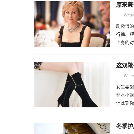
原来戴
Writer
刷微博的
行裤、短
上身的对象？
这双靴
Writer
女生耍起
非本小姐
信此刻你
冬季护