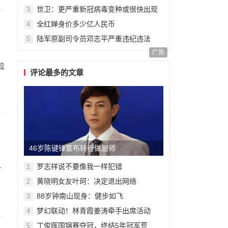
世卫：更严重新冠病毒变种或很快出现
3
全红婵身价多少亿人民币
4
陆军原副司令员邓志平严重违纪违法
5
广告
拉
评论最多的文章
46岁陈键锋宣布转行做厨师
罗志祥说不要像我一样犯错
1
时
黄晓明女友叶珂：决定退出网络
2
88岁钟南山现身：健步如飞
3
梦幻联动！林青霞姜涛牵手出席活动
4
丁俊晖国锦赛夺冠，终结5年冠军荒
5