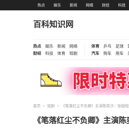
热点
娱乐
新闻
网络
财经
科技
百科知识网
热点
娱乐
新闻
网络
体育
乒乓
足球
财经
科技
体育
短剧
汽车
购车
用车
首页
短剧
《笔落红尘不负卿》主演陈奕汐／张翅短
《笔落红尘不负卿》主演陈