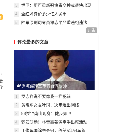
世卫：更严重新冠病毒变种或很快出现
3
全红婵身价多少亿人民币
4
陆军原副司令员邓志平严重违纪违法
5
广告
评论最多的文章
篇
全
46岁陈键锋宣布转行做厨师
介
罗志祥说不要像我一样犯错
1
黄晓明女友叶珂：决定退出网络
2
88岁钟南山现身：健步如飞
3
梦幻联动！林青霞姜涛牵手出席活动
4
丁俊晖国锦赛夺冠，终结5年冠军荒
5