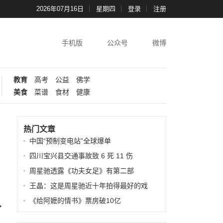
2026年07月16日
星期四
登录
注册
手机版
公众号
微博
教育
高考
公益
佛学
美食
菜谱
食材
健康
热门文章
中国“预制变电站”全球爆单
四川宝兴县交通事故致 6 死 11 伤
周星驰透露《功夫女足》有第二部
王晶：这是周星驰近十年拍得最好的戏
《给阿嬷的情书》票房破10亿
介