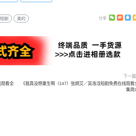
短剧
美的
下一
线观看全
《我真没想重生啊（147）张炯艾／吴洛浛短剧免费在线观看
集简