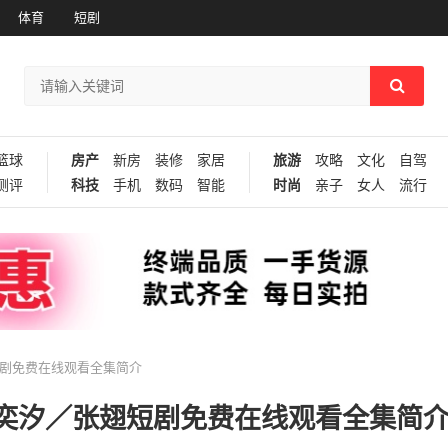
体育
短剧
篮球
房产
新房
装修
家居
旅游
攻略
文化
自驾
测评
科技
手机
数码
智能
时尚
亲子
女人
流行
剧免费在线观看全集简介
奕汐／张翅短剧免费在线观看全集简