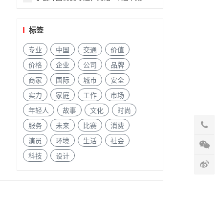
标签
专业
中国
交通
价值
价格
企业
公司
品牌
商家
国际
城市
安全
实力
家庭
工作
市场
年轻人
故事
文化
时尚
服务
未来
比赛
消费
演员
环境
生活
社会
科技
设计