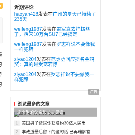
近期评论
haoyan428
发表在
广州的夏天已持续了
235天
weifeng1987
发表在
雷军真去拧螺丝
了，醒来10万台SU7已经搞定
weifeng1987
发表在
罗志祥说不要像我
一样犯错
墨
ziyao1204
发表在
范丞丞回应提名金鸡
的
奖：真的是受宠若惊
与
ziyao1204
发表在
罗志祥说不要像我一
样犯错
的
广告
浏览最多的文章
施小琳的父亲和丈夫是谁
美国男子遭误诊获赔约30亿人民币
1
李政道最后留下的这句话 已再难解答
2