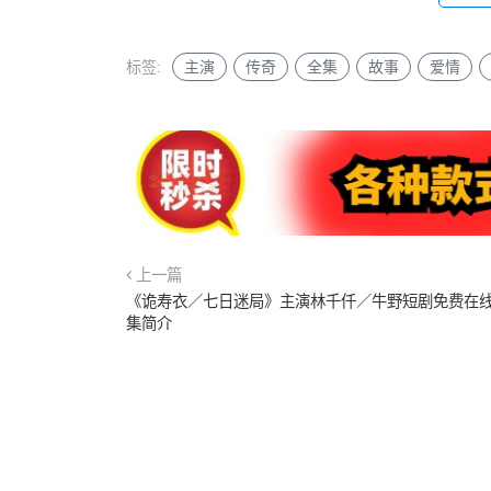
标签:
主演
传奇
全集
故事
爱情
上一篇
《诡寿衣／七日迷局》主演林千仟／牛野短剧免费在
集简介