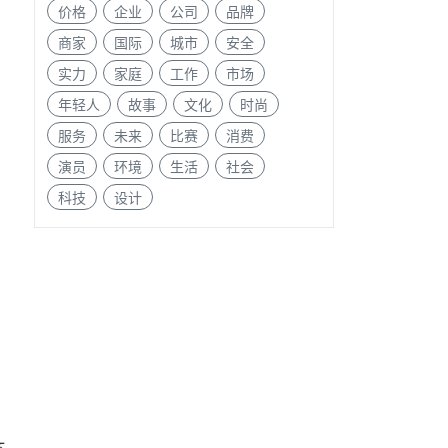
价格
企业
公司
品牌
商家
国际
城市
安全
实力
家庭
工作
市场
年轻人
故事
文化
时尚
服务
未来
比赛
消费
演员
环境
生活
社会
科技
设计
，
抗