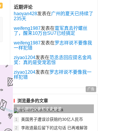
近期评论
haoyan428
发表在
广州的夏天已持续了
235天
weifeng1987
发表在
雷军真去拧螺丝
了，醒来10万台SU7已经搞定
weifeng1987
发表在
罗志祥说不要像我
一样犯错
ziyao1204
发表在
范丞丞回应提名金鸡
奖：真的是受宠若惊
ziyao1204
发表在
罗志祥说不要像我一
样犯错
广告
浏览最多的文章
施小琳的父亲和丈夫是谁
美国男子遭误诊获赔约30亿人民币
1
李政道最后留下的这句话 已再难解答
2