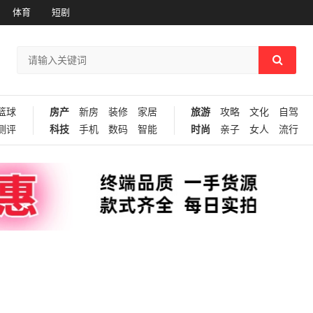
体育
短剧
篮球
房产
新房
装修
家居
旅游
攻略
文化
自驾
测评
科技
手机
数码
智能
时尚
亲子
女人
流行