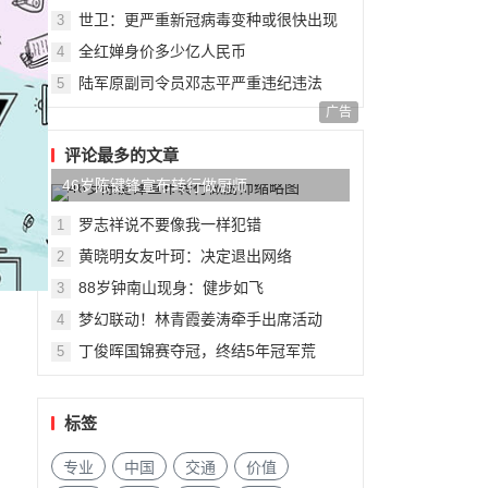
世卫：更严重新冠病毒变种或很快出现
3
全红婵身价多少亿人民币
4
陆军原副司令员邓志平严重违纪违法
5
广告
评论最多的文章
46岁陈键锋宣布转行做厨师
罗志祥说不要像我一样犯错
1
黄晓明女友叶珂：决定退出网络
2
88岁钟南山现身：健步如飞
3
梦幻联动！林青霞姜涛牵手出席活动
4
网
丁俊晖国锦赛夺冠，终结5年冠军荒
5
标签
专业
中国
交通
价值
，