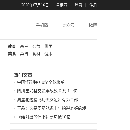
2026年07月16日
星期四
登录
注册
手机版
公众号
微博
教育
高考
公益
佛学
美食
菜谱
食材
健康
热门文章
中国“预制变电站”全球爆单
四川宝兴县交通事故致 6 死 11 伤
周星驰透露《功夫女足》有第二部
王晶：这是周星驰近十年拍得最好的戏
《给阿嬷的情书》票房破10亿