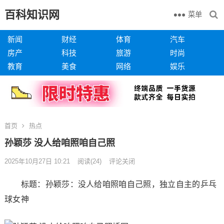
百科知识网
菜单
新闻
财经
体育
汽车
房产
科技
旅游
时尚
教育
美食
网络
娱乐
首页
热点
孙颖莎 没人给咱照咱自己照
2025年10月27日 10:21
阅读
(24)
评论关闭
标题：孙颖莎：没人给咱照咱自己照，独立自主的乒乓
球女神