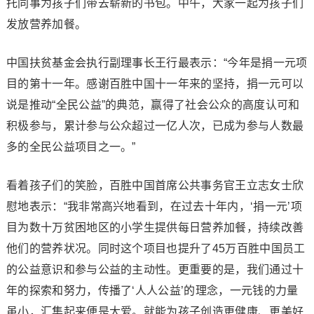
托同事为孩子们带去崭新的书包。中午，大家一起为孩子们
发放营养加餐。
中国扶贫基金会执行副理事长王行最表示：“今年是捐一元项
目的第十一年。感谢百胜中国十一年来的坚持，捐一元可以
说是推动“全民公益”的典范，赢得了社会公众的高度认可和
积极参与，累计参与公众超过一亿人次，已成为参与人数最
多的全民公益项目之一。”
看着孩子们的笑脸，百胜中国首席公共事务官王立志女士欣
慰地表示：“我非常高兴地看到，在过去十年内，‘捐一元’项
目为数十万贫困地区的小学生提供每日营养加餐，持续改善
他们的营养状况。同时这个项目也提升了45万百胜中国员工
的公益意识和参与公益的主动性。更重要的是，我们通过十
年的探索和努力，传播了‘人人公益’的理念，一元钱的力量
虽小，汇集起来便是大爱。就能为孩子创造更健康、更美好