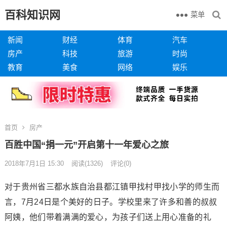
百科知识网
菜单
新闻
财经
体育
汽车
房产
科技
旅游
时尚
教育
美食
网络
娱乐
首页
房产
百胜中国“捐一元”开启第十一年爱心之旅
2018年7月1日 15:30
阅读
(1326)
评论(0)
对于贵州省三都水族自治县都江镇甲找村甲找小学的师生而
言，7月24日是个美好的日子。学校里来了许多和善的叔叔
阿姨，他们带着满满的爱心，为孩子们送上用心准备的礼