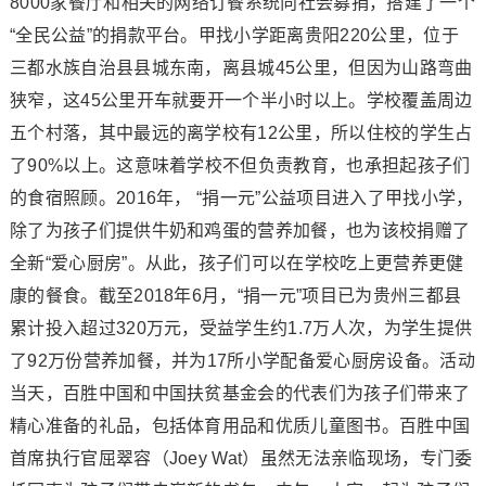
8000家餐厅和相关的网络订餐系统向社会募捐，搭建了一个
“全民公益”的捐款平台。甲找小学距离贵阳220公里，位于
三都水族自治县县城东南，离县城45公里，但因为山路弯曲
狭窄，这45公里开车就要开一个半小时以上。学校覆盖周边
五个村落，其中最远的离学校有12公里，所以住校的学生占
了90%以上。这意味着学校不但负责教育，也承担起孩子们
的食宿照顾。2016年， “捐一元”公益项目进入了甲找小学，
除了为孩子们提供牛奶和鸡蛋的营养加餐，也为该校捐赠了
全新“爱心厨房”。从此，孩子们可以在学校吃上更营养更健
康的餐食。截至2018年6月，“捐一元”项目已为贵州三都县
累计投入超过320万元，受益学生约1.7万人次，为学生提供
了92万份营养加餐，并为17所小学配备爱心厨房设备。活动
当天，百胜中国和中国扶贫基金会的代表们为孩子们带来了
精心准备的礼品，包括体育用品和优质儿童图书。百胜中国
首席执行官屈翠容（Joey Wat）虽然无法亲临现场，专门委