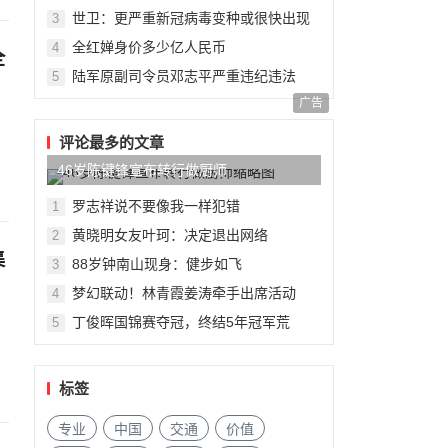
世卫：更严重新冠病毒变种或很快出现
3
全红婵身价多少亿人民币
4
全
陆军原副司令员邓志平严重违纪违法
5
广告
评论最多的文章
46岁陈键锋宣布转行做厨师
罗志祥说不要像我一样犯错
1
黄晓明女友叶珂：决定退出网络
2
集
88岁钟南山现身：健步如飞
3
梦幻联动！林青霞姜涛牵手出席活动
4
丁俊晖国锦赛夺冠，终结5年冠军荒
5
标签
专业
中国
交通
价值