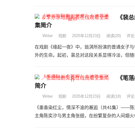
《裴总
集简介
Writer
短剧
2025年12月23日
阅读
(20)
评论
在戏剧《缘起一夜》中，翁淇所扮演的普通女子与
外的生命。起初，裴总对这段关系显得冷淡，但随着
《笔落
简介
Writer
短剧
2025年12月23日
阅读
(18)
评论
《墨香染红尘，情深不渝的邂逅（共41集）——
主角陈奕汐与男主角张翅，在纷繁复杂的人间烟火中