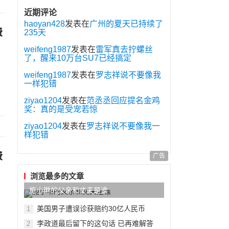
近期评论
haoyan428
发表在
广州的夏天已持续了
费
235天
weifeng1987
发表在
雷军真去拧螺丝
了，醒来10万台SU7已经搞定
weifeng1987
发表在
罗志祥说不要像我
一样犯错
ziyao1204
发表在
范丞丞回应提名金鸡
奖：真的是受宠若惊
ziyao1204
发表在
罗志祥说不要像我一
样犯错
费
广告
浏览最多的文章
施小琳的父亲和丈夫是谁
美国男子遭误诊获赔约30亿人民币
1
李政道最后留下的这句话 已再难解答
2