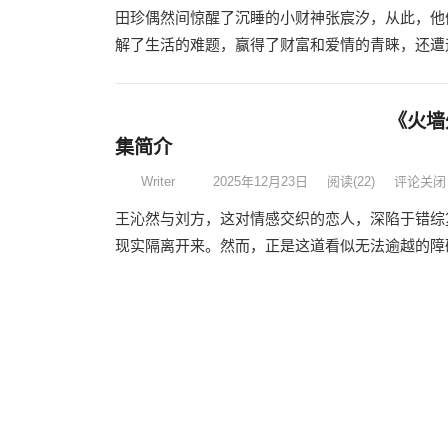
田珍偶然间惊醒了沉睡的小财神张宸汐，从此，他
解了生活的难题，赢得了财富和爱情的青睐，还遭遇
《火墙
集简介
Writer
2025年12月23日
阅读
(22)
评论关闭
王沁然与刘方，这对情感交织的恋人，深陷于错综
现实隔离开来。然而，正是这道看似无法逾越的障碍
《觉醒
伦／高
Writer
2025年12月23日
阅读
(17)
评论关闭
在热播网络短剧《觉醒！男配不想当炮灰了&团宠
色，如何在团宠文中的炮灰命运下，逐步觉醒，最终