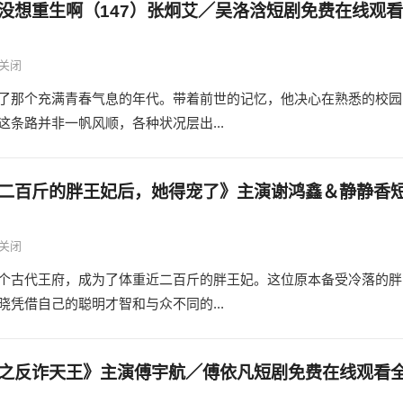
没想重生啊（147）张炯艾／吴洛浛短剧免费在线观看
关闭
了那个充满青春气息的年代。带着前世的记忆，他决心在熟悉的校园
条路并非一帆风顺，各种状况层出...
二百斤的胖王妃后，她得宠了》主演谢鸿鑫＆静静香
关闭
个古代王府，成为了体重近二百斤的胖王妃。这位原本备受冷落的胖
凭借自己的聪明才智和与众不同的...
之反诈天王》主演傅宇航／傅依凡短剧免费在线观看