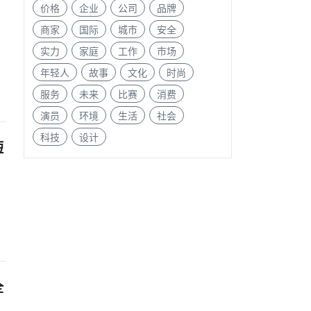
价格
企业
公司
品牌
商家
国际
城市
安全
实力
家庭
工作
市场
年轻人
故事
文化
时尚
服务
未来
比赛
消费
演员
环境
生活
社会
科技
设计
短
全