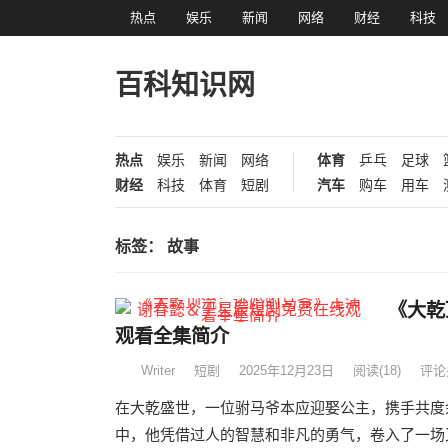
热点
娱乐
新闻
网络
财经
科技
百科知识网
热点
娱乐
新闻
网络
体育
乒乓
足球
财经
科技
体育
短剧
汽车
购车
用车
标签：
故事
《大乾
观看全集简介
Writer
短剧
2025年12月23日
阅读
(18)
评论
在大乾盛世，一位驸马爷本应迎娶公主，携手共度
中，他凭借过人的智慧和非凡的勇气，卷入了一场又