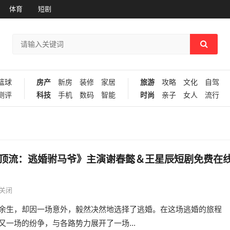
体育
短剧
篮球
房产
新房
装修
家居
旅游
攻略
文化
自驾
测评
科技
手机
数码
智能
时尚
亲子
女人
流行
顶流：逃婚驸马爷》主演谢春懿＆王星辰短剧免费在
关闭
余生，却因一场意外，毅然决然地选择了逃婚。在这场逃婚的旅程
一场的纷争，与各路势力展开了一场...