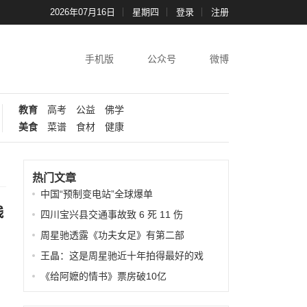
2026年07月16日
星期四
登录
注册
手机版
公众号
微博
教育
高考
公益
佛学
美食
菜谱
食材
健康
热门文章
中国“预制变电站”全球爆单
线
四川宝兴县交通事故致 6 死 11 伤
周星驰透露《功夫女足》有第二部
王晶：这是周星驰近十年拍得最好的戏
《给阿嬷的情书》票房破10亿