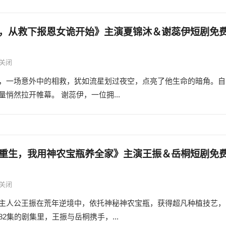
，从救下报恩女诡开始》主演夏锦沐＆谢蕊伊短剧免
关闭
，一场意外中的相救，犹如流星划过夜空，点亮了他生命的暗角。自
悄然拉开帷幕。 谢蕊伊，一位拥...
重生，我用神农宝瓶养全家》主演王振＆岳桐短剧免
关闭
主人公王振在荒年逆境中，依托神秘神农宝瓶，获得超凡种植技艺，
集的剧集里，王振与岳桐携手，...