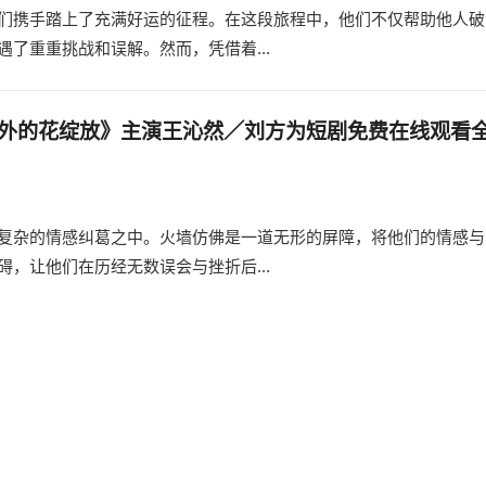
们携手踏上了充满好运的征程。在这段旅程中，他们不仅帮助他人破
了重重挑战和误解。然而，凭借着...
外的花绽放》主演王沁然／刘方为短剧免费在线观看
复杂的情感纠葛之中。火墙仿佛是一道无形的屏障，将他们的情感与
，让他们在历经无数误会与挫折后...
！男配不想当炮灰了／团宠文里男配觉醒了》主演邓
洁慧短剧免费在线观看全集简介
文里男配觉醒了（77集）》中，观众们见证了邓嘉伦扮演的男配角
摆脱命运的枷锁。邓嘉...