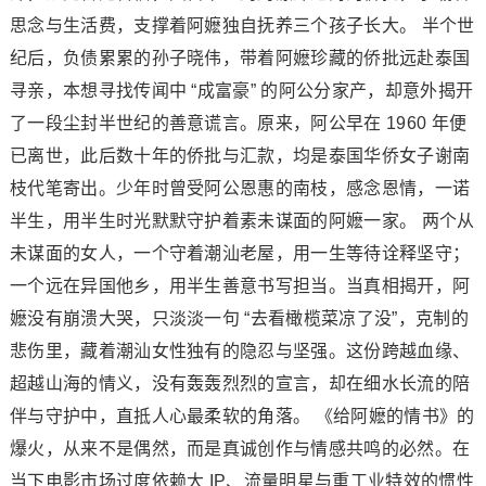
思念与生活费，支撑着阿嬷独自抚养三个孩子长大。 半个世
纪后，负债累累的孙子晓伟，带着阿嬷珍藏的侨批远赴泰国
寻亲，本想寻找传闻中 “成富豪” 的阿公分家产，却意外揭开
了一段尘封半世纪的善意谎言。原来，阿公早在 1960 年便
已离世，此后数十年的侨批与汇款，均是泰国华侨女子谢南
枝代笔寄出。少年时曾受阿公恩惠的南枝，感念恩情，一诺
半生，用半生时光默默守护着素未谋面的阿嬷一家。 两个从
未谋面的女人，一个守着潮汕老屋，用一生等待诠释坚守；
一个远在异国他乡，用半生善意书写担当。当真相揭开，阿
嬷没有崩溃大哭，只淡淡一句 “去看橄榄菜凉了没”，克制的
悲伤里，藏着潮汕女性独有的隐忍与坚强。这份跨越血缘、
超越山海的情义，没有轰轰烈烈的宣言，却在细水长流的陪
伴与守护中，直抵人心最柔软的角落。 《给阿嬷的情书》的
爆火，从来不是偶然，而是真诚创作与情感共鸣的必然。在
当下电影市场过度依赖大 IP、流量明星与重工业特效的惯性