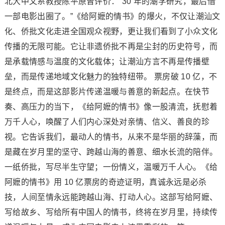
北大中文系教授陈平原曾评价：“30 年的潮学研究，最后借
一部电影出圈了。”《给阿嬷的情书》的爆火，不仅让潮汕文
化、侨批文化走进全国观众视野，更让我们看到了小众文化
传播的无限可能。它让非遗侨批不再是尘封的历史符号，而
是承载情感与温度的文化载体；让潮汕方言不再是传播壁
垒，而是传递地域文化魅力的独特纽带。 票房破 10 亿，不
是终点，而是这部影片传递温暖与善意的新起点。在快节
奏、高压力的当下，《给阿嬷的情书》像一股清流，抚慰着
万千人心，唤醒了人们内心深处对亲情、信义、善良的珍
视。它告诉我们，最动人的情书，从来不是华丽的辞藻，而
是藏在岁月里的坚守、跨越山海的善意、细水长流的陪伴。
一纸侨批，写尽半生守望；一份情义，温暖万千人心。《给
阿嬷的情书》用 10 亿票房的奇迹证明，真诚永远是必杀
技，人间至情永远能跨越山海、打动人心。这部写给阿嬷、
写给故乡、写给所有中国人的情书，终将在岁月里，持续传