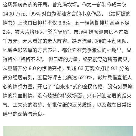
这场票房奇迹的开局，曾充满坎坷。作为一部制作成本仅
1400 万元、95% 对白为潮汕方言的小众作品，《给阿嬷的
情书》上映首日排片率仅 3.6%，五一档初期排片甚至不足
2%，被大片挤压为 “影院配角”，市场初始预测票房不过数
千万元。无人看好的素人阵容、缺乏流量加持的主创团队、
地域色彩浓厚的方言表达，都让它在竞争激烈的档期里，显
得格外 “格格不入”。 但口碑的力量，终究能穿透所有偏见。
从豆瓣开分 9.0 的惊艳亮相，到超 63 万观众打出 9.1 分的
高分稳居前列，五星好评占比高达 62.9%，影片凭借直抵人
心的情感力量，开启了 “自来水” 式的全民传播。没有刻意煽
情的狗血剧情，没有炫技的特效场面，只有潮汕老厝的烟火
气、工夫茶的温醇、侨批信纸的泛黄质感，以及藏在日常细
碎里的深情与善良。