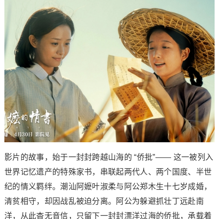
影片的故事，始于一封封跨越山海的 “侨批”—— 这一被列入
世界记忆遗产的特殊家书，串联起两代人、两个国度、半世
纪的情义羁绊。潮汕阿嬷叶淑柔与阿公郑木生十七岁成婚，
清贫相守，却因战乱被迫分离。阿公为躲避抓壮丁远赴南
洋，从此杳无音信，只留下一封封漂洋过海的侨批，承载着